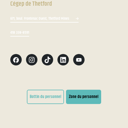
Cégep de Thetford
671, boul. Frontenac Ouest, Thetford Mines
418 338-8591
Bottin du personnel
Zone du personnel