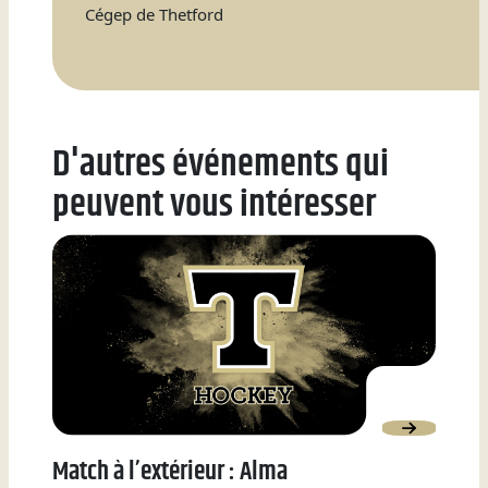
Cégep de Thetford
Natation
Badminton
D'autres événements qui
peuvent vous intéresser
Flag
Football
Match à l’extérieur : Alma