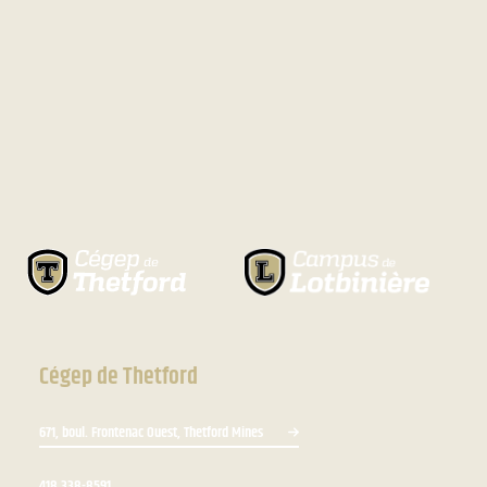
Cégep de Thetford
671, boul. Frontenac Ouest, Thetford Mines
418 338-8591