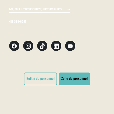
671, boul. Frontenac Ouest, Thetford Mines
418 338-8591
Bottin du personnel
Zone du personnel
Conditions d'utilisation