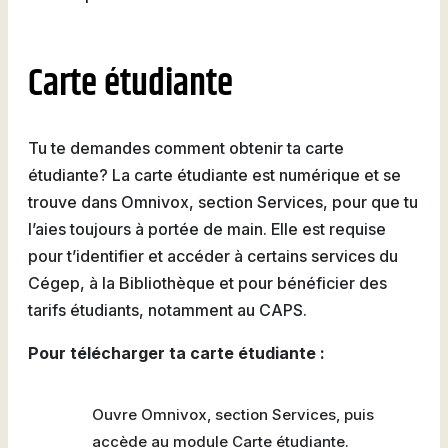
Attestations d’études
Basketball
Stationnement
Activités sportives
Nouvelles
collégiales
Viens discuter avec nous
Nous joindre
Deviens
La Fondation du Cégep
Visite notre Cégep
Carte étudiante
Nous joindre
Stages en alternance
Expériences et
Filons
de Thetford et de
travail-études
témoignages
Planifie ta rentrée
Lotbinière
Actualités
Baseball
À propos de la formation
Foire aux questions de
Coûts à prévoir
Tu te demandes comment obtenir ta carte
Nos partenaires
générale
l’international (FAQ)
Boutique
étudiante? La carte étudiante est numérique et se
Foire aux questions
Les Presses du Cégep
Annuaire des
trouve dans Omnivox, section Services, pour que tu
(FAQ)
Partenaires
programmes (PDF)
l’aies toujours à portée de main. Elle est requise
Cégépiens d’exception
Soccer
pour t’identifier et accéder à certains services du
Foire aux
Campus de Lotbinière
Cégep, à la Bibliothèque et pour bénéficier des
questions
tarifs étudiants, notamment au CAPS.
Nous
Volleyball
Pour télécharger ta carte étudiante :
joindre
Ouvre Omnivox, section Services, puis
accède au module Carte étudiante.