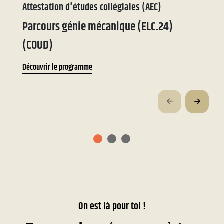
Attestation d'études collégiales (AEC)
Te
Parcours génie mécanique (ELC.24)
Te
(COUD)
Dé
Découvrir le programme
On est là pour toi !