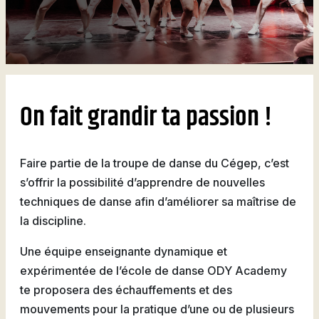
Attestations d’études
Basketball
Stationnement
Activités sportives
Nouvelles
collégiales
Viens discuter avec nous
Nous joindre
Deviens
La Fondation du Cégep
Visite notre Cégep
Nous joindre
Stages en alternance
Expériences et
Filons
de Thetford et de
travail-études
témoignages
Planifie ta rentrée
Lotbinière
Actualités
Baseball
À propos de la formation
Foire aux questions de
Coûts à prévoir
On fait grandir ta passion !
Nos partenaires
générale
l’international (FAQ)
Boutique
Foire aux questions
Les Presses du Cégep
Annuaire des
(FAQ)
Partenaires
programmes (PDF)
Faire partie de la troupe de danse du Cégep, c’est
Cégépiens d’exception
Soccer
s’offrir la possibilité d’apprendre de nouvelles
Foire aux
Campus de Lotbinière
techniques de danse afin d’améliorer sa maîtrise de
questions
la discipline.
Nous
Volleyball
Une équipe enseignante dynamique et
joindre
expérimentée de l’école de danse ODY Academy
te proposera des échauffements et des
mouvements pour la pratique d’une ou de plusieurs