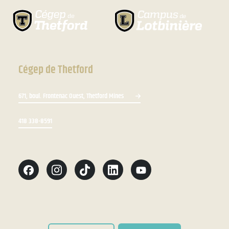
Cégep de Thetford
671, boul. Frontenac Ouest, Thetford Mines
418 338-8591