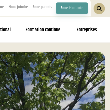
que
Nous joindre
Zone parents
Zone étudiante
tional
Formation continue
Entreprises