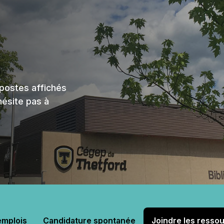
ue
aires
aux questions
oindre
 postes affichés
hésite pas à
emplois
Candidature spontanée
Joindre les resso