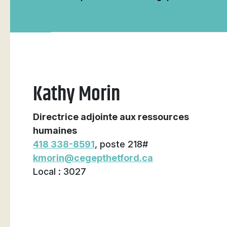
Natation
Kathy Morin
Badminton
Directrice adjointe aux ressources
humaines
Flag Football
418 338-8591
, poste 218#
kmorin@cegepthetford.ca
Local : 3027