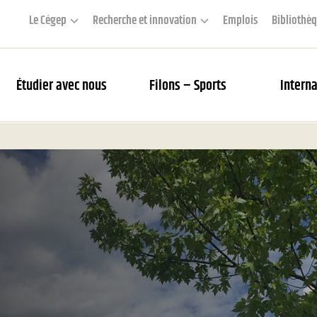
Le Cégep
Recherche et innovation
Emplois
Bibliothè
Étudier avec nous
Filons – Sports
Interna
couverte des Filons
rier des matchs et webdiffusion
 Académie
s Filons
tés