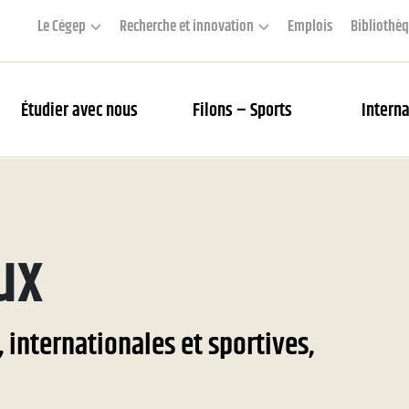
Le Cégep
Recherche et innovation
Emplois
Bibliothè
Étudier avec nous
Filons – Sports
Interna
couverte des Filons
ux
rier des matchs et webdiffusion
 Académie
s Filons
, internationales et sportives,
tés