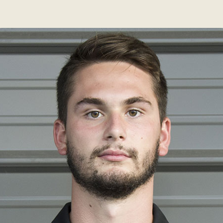
ue
aires
aux questions
oindre