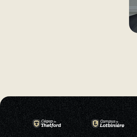
Natation
Badminton
Flag Football