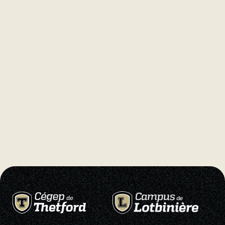
Natation
Badminton
Flag
Football