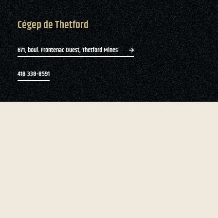
Cégep de Thetford
671, boul. Frontenac Ouest, Thetford Mines
418 338-8591
Bottin du personnel
Zone du personnel