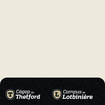
Natation
Badminton
Flag
Football