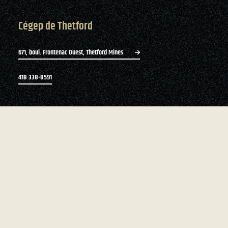
Cégep de Thetford
671, boul. Frontenac Ouest, Thetford Mines
418 338-8591
Bottin du personnel
Zone du personnel