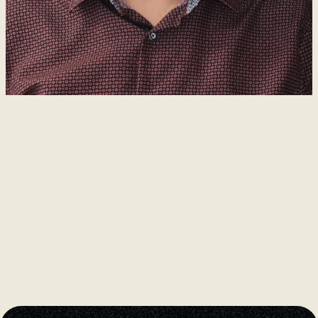
Natation
Badminton
Flag
Football