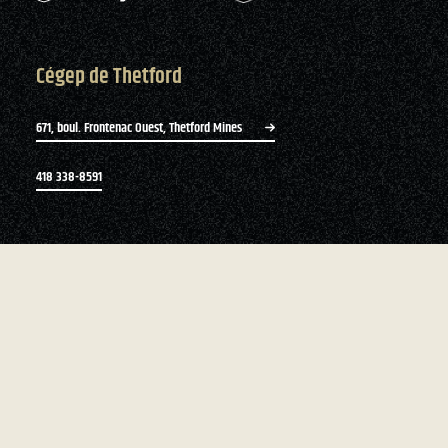
Cégep de Thetford
671, boul. Frontenac Ouest, Thetford Mines
418 338-8591
Bottin du personnel
Zone du personnel