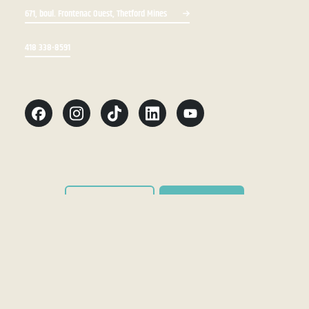
671, boul. Frontenac Ouest, Thetford Mines
418 338-8591
Bottin du personnel
Zone du personnel
Conditions d'utilisation
Accessibilité