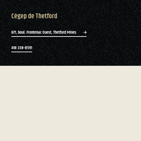
Cégep de Thetford
671, boul. Frontenac Ouest, Thetford Mines
418 338-8591
Bottin du personnel
Zone du personnel