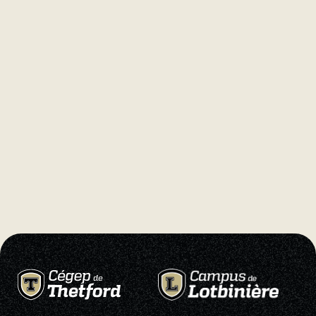
Natation
Badminton
Flag
Football