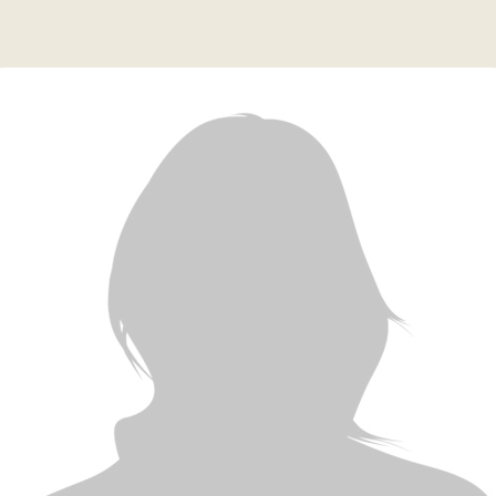
ue
aires
aux questions
oindre