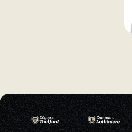
Natation
Badminton
Flag Football