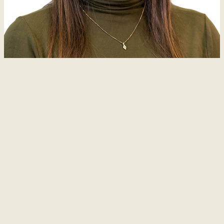
Natation
Badminton
Flag
Football