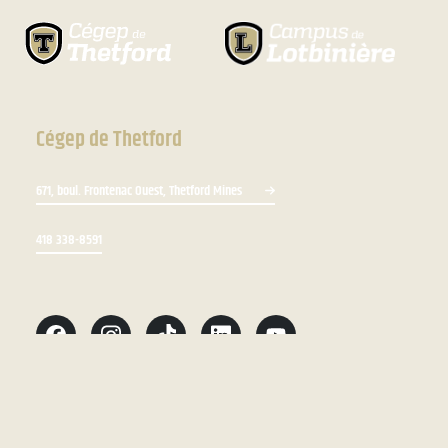
Cégep de Thetford
671, boul. Frontenac Ouest, Thetford Mines
418 338-8591