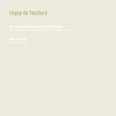
Cégep de Thetford
671, boul. Frontenac Ouest, Thetford Mines
418 338-8591
Bottin du personnel
Zone du personnel