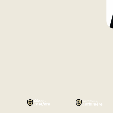
Natation
Badminton
Flag Football