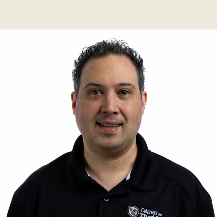
ue
aires
aux questions
oindre