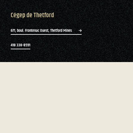
Cégep de Thetford
671, boul. Frontenac Ouest, Thetford Mines
418 338-8591
Bottin du personnel
Zone du personnel