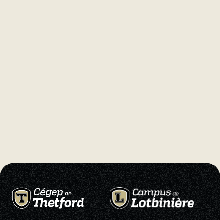
Natation
Badminton
Flag
Football