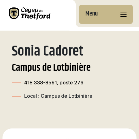
Menu
Sonia Cadoret
Nos campus
Pourquoi choisir le
Formations aux
Cégep de Thetford
entreprises
Documents
À la
Découvre nos
Pourquoi nous choisir
Coup d’oeil sur nos
Campus de Lotbinière
institutionnels
Ton projet étape par
Services aux
découverte
programmes
formations
Football
Admission et inscription
étape
entreprises
des Filons
À propos
Développement durable
Préuniversitaires
Attestations d’études
418 338-8591, poste 276
Services
Coûts à prévoir
Perfectionnement &
Services
collégiales (AEC)
Calendrier
Nouvelles et
Techniques
Cours grand public
Local : Campus de Lotbinière
des matchs
communiqués
Hébergement
Bourses et exemptions
Centres de recherche et
Reconnaissance des
Hockey
Tremplin DEC
(personnes de
Nous joindre
et
d’expertise
acquis et des
Complexe sportif
Vie étudiante
l’international)
webdiffusion
compétences (RAC)
Desjardins
Ententes DEC-BAC et
Labs+
Activités
passerelles
Travailler pendant tes
Filons
Perfectionnement &
Réservation de locaux
socioculturelles
Bureau de la recherche
études
Cours grand public
Académie