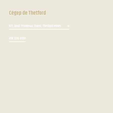
Cégep de Thetford
671, boul. Frontenac Ouest, Thetford Mines
418 338-8591
Bottin du personnel
Zone du personnel