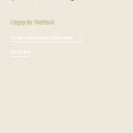
Cégep de Thetford
671, boul. Frontenac Ouest, Thetford Mines
418 338-8591
Bottin du personnel
Zone du personnel