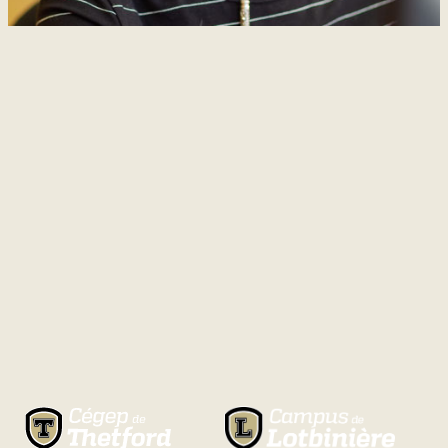
Natation
Badminton
Flag
Football