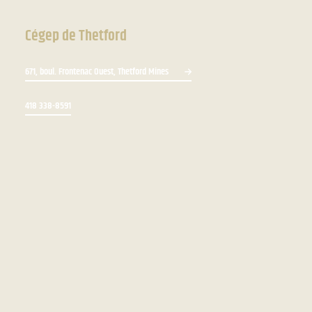
Cégep de Thetford
671, boul. Frontenac Ouest, Thetford Mines
418 338-8591
Bottin du personnel
Zone du personnel