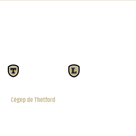
Cégep de Thetford
671, boul. Frontenac Ouest, Thetford Mines
418 338-8591