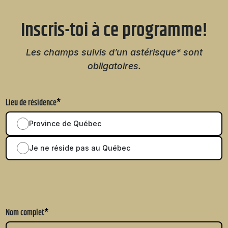
Natation
Inscris-toi à ce programme!
Les champs suivis d’un astérisque* sont
obligatoires.
Badminton
Lieu de résidence
*
Province de Québec
Flag
Football
Je ne réside pas au Québec
Nom complet
*