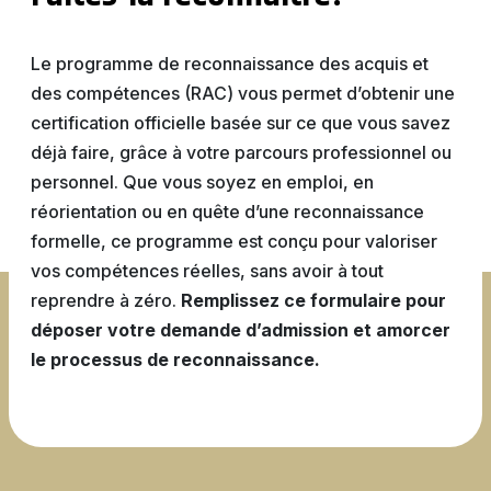
Attestations d’études
Basketball
Stationnement
Activités sportives
Nouvelles
collégiales
Viens discuter avec nous
Nous joindre
Deviens
La Fondation du Cégep
Visite notre Cégep
Le programme de reconnaissance des acquis et
Nous joindre
Stages en alternance
Expériences et
Filons
de Thetford et de
des compétences (RAC) vous permet d’obtenir une
travail-études
témoignages
Planifie ta rentrée
Lotbinière
certification officielle basée sur ce que vous savez
Actualités
Baseball
À propos de la formation
Foire aux questions de
déjà faire, grâce à votre parcours professionnel ou
Coûts à prévoir
Nos partenaires
générale
l’international (FAQ)
Boutique
personnel. Que vous soyez en emploi, en
Foire aux questions
Les Presses du Cégep
réorientation ou en quête d’une reconnaissance
Annuaire des
(FAQ)
Partenaires
formelle, ce programme est conçu pour valoriser
programmes (PDF)
Cégépiens d’exception
Soccer
vos compétences réelles, sans avoir à tout
Foire aux
Campus de Lotbinière
reprendre à zéro.
Remplissez ce formulaire pour
questions
déposer votre demande d’admission et amorcer
le processus de reconnaissance.
Nous
Volleyball
joindre