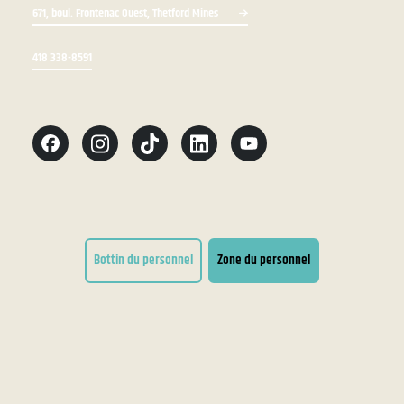
671, boul. Frontenac Ouest, Thetford Mines
418 338-8591
Bottin du personnel
Zone du personnel
Conditions d'utilisation
Accessibilité