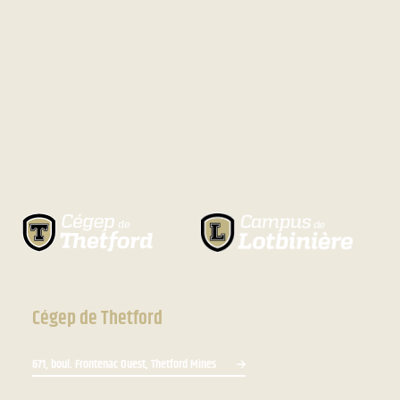
Cégep de Thetford
671, boul. Frontenac Ouest, Thetford Mines