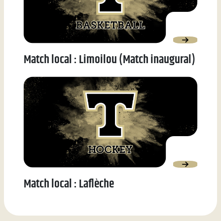
Match local : Limoilou (Match inaugural)
Match local : Laflèche