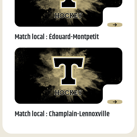
Match local : Édouard-Montpetit
Match local : Champlain-Lennoxville