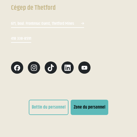
Cégep de Thetford
671, boul. Frontenac Ouest, Thetford Mines
418 338-8591
Bottin du personnel
Zone du personnel