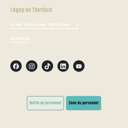
Cégep de Thetford
671, boul. Frontenac Ouest, Thetford Mines
418 338-8591
Bottin du personnel
Zone du personnel