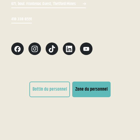
671, boul. Frontenac Ouest, Thetford Mines
418 338-8591
Bottin du personnel
Zone du personnel
Conditions d'utilisation
Accessibilité