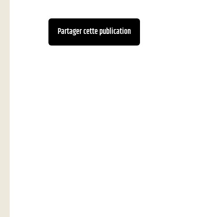
Natation
Partager cette publication
Badminton
Flag Football