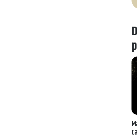
D
p
Ma
Ca