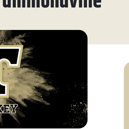
Drummondville
ue
aires
aux questions
oindre