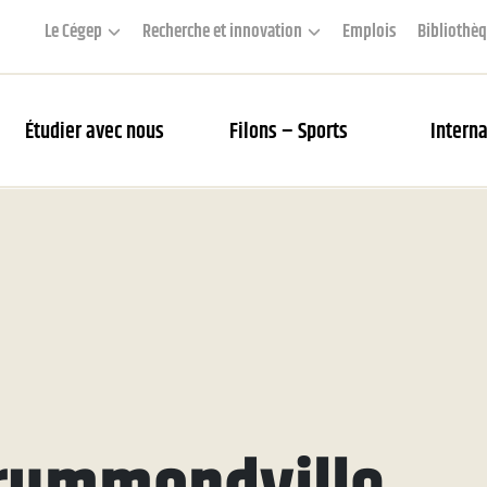
Le Cégep
Recherche et innovation
Emplois
Bibliothè
Étudier avec nous
Filons – Sports
Interna
couverte des Filons
rier des matchs et webdiffusion
 Académie
s Filons
tés