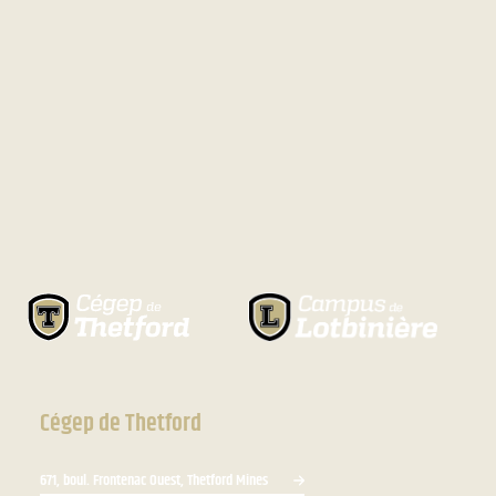
Cégep de Thetford
671, boul. Frontenac Ouest, Thetford Mines