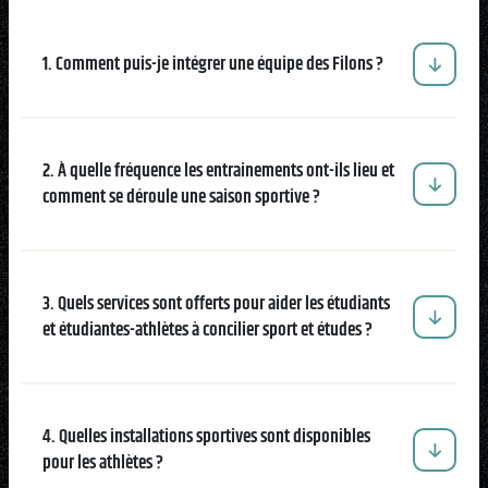
Attestations d’études
Basketball
Stationnement
Activités sportives
Nouvelles
collégiales
Viens discuter avec nous
Nous joindre
Deviens
1. Comment puis-je intégrer une équipe des Filons ?
La Fondation du Cégep
Visite notre Cégep
Nous joindre
Stages en alternance
Expériences et
Filons
de Thetford et de
travail-études
témoignages
Planifie ta rentrée
Lotbinière
Actualités
Baseball
À propos de la formation
Foire aux questions de
Coûts à prévoir
Nos partenaires
2. À quelle fréquence les entrainements ont-ils lieu et
générale
l’international (FAQ)
Boutique
comment se déroule une saison sportive ?
Foire aux questions
Les Presses du Cégep
Annuaire des
(FAQ)
Partenaires
programmes (PDF)
Cégépiens d’exception
Soccer
Foire aux
Campus de Lotbinière
3. Quels services sont offerts pour aider les étudiants
questions
et étudiantes-athlètes à concilier sport et études ?
Nous
Volleyball
joindre
4. Quelles installations sportives sont disponibles
pour les athlètes ?