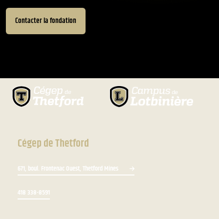
Contacter la fondation
Cégep de Thetford
671, boul. Frontenac Ouest, Thetford Mines
418 338-8591