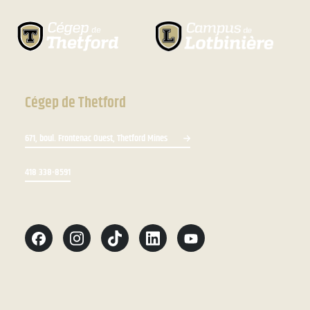
Cégep de Thetford
671, boul. Frontenac Ouest, Thetford Mines
418 338-8591