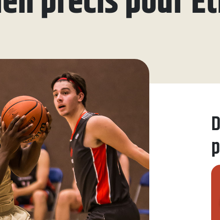
ien précis pour É
ue
aires
aux questions
oindre
D
p