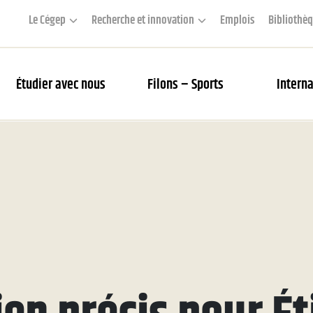
Le Cégep
Recherche et innovation
Emplois
Bibliothè
Étudier avec nous
Filons – Sports
Interna
couverte des Filons
rier des matchs et webdiffusion
 Académie
s Filons
tés