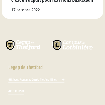
17 octobre 2022
Cégep de Thetford
671, boul. Frontenac Ouest, Thetford Mines
418 338-8591