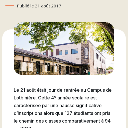
Attestations d’études
Basketball
Stationnement
Activités sportives
Publié le 21 août 2017
Nouvelles
collégiales
Viens discuter avec nous
Nous joindre
Deviens
La Fondation du Cégep
Visite notre Cégep
Nous joindre
Stages en alternance
Expériences et
Filons
de Thetford et de
travail-études
témoignages
Planifie ta rentrée
Lotbinière
Actualités
Baseball
À propos de la formation
Foire aux questions de
Coûts à prévoir
Nos partenaires
générale
l’international (FAQ)
Boutique
Foire aux questions
Les Presses du Cégep
Annuaire des
(FAQ)
Partenaires
programmes (PDF)
Cégépiens d’exception
Soccer
Foire aux
Campus de Lotbinière
questions
Le 21 août était jour de rentrée au Campus de
Nous
e
Lotbinière. Cette 4
année scolaire est
Volleyball
joindre
caractérisée par une hausse significative
d’inscriptions alors que 127 étudiants ont pris
le chemin des classes comparativement à 94