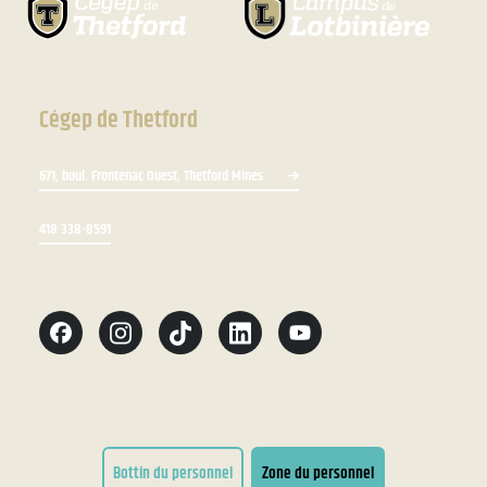
Cégep de Thetford
671, boul. Frontenac Ouest, Thetford Mines
418 338-8591
Bottin du personnel
Zone du personnel