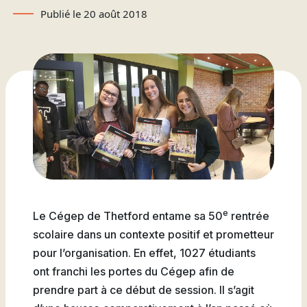
Attestations d’études
Basketball
Stationnement
Activités sportives
Publié le 20 août 2018
Nouvelles
collégiales
Viens discuter avec nous
Nous joindre
Deviens
La Fondation du Cégep
Visite notre Cégep
Nous joindre
Stages en alternance
Expériences et
Filons
de Thetford et de
travail-études
témoignages
Planifie ta rentrée
Lotbinière
Actualités
Baseball
À propos de la formation
Foire aux questions de
Coûts à prévoir
Nos partenaires
générale
l’international (FAQ)
Boutique
Foire aux questions
Les Presses du Cégep
Annuaire des
(FAQ)
Partenaires
programmes (PDF)
Cégépiens d’exception
Soccer
Foire aux
Campus de Lotbinière
questions
e
Le Cégep de Thetford entame sa 50
rentrée
Nous
scolaire dans un contexte positif et prometteur
Volleyball
joindre
pour l’organisation. En effet, 1027 étudiants
ont franchi les portes du Cégep afin de
prendre part à ce début de session. Il s’agit