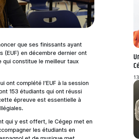
noncer que ses finissants ayant
ais (EUF) en décembre dernier ont
Un
qui constitue le meilleur taux
Cé
13
ui ont complété l’EUF à la session
nt 153 étudiants qui ont réussi
 cette épreuve est essentielle à
légiales.
t qui y est offert, le Cégep met en
compagner les étudiants en
d’espagnol et de musique met