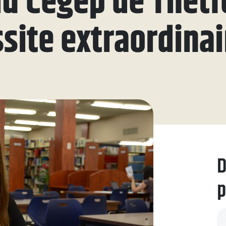
du Cégep de Thetf
ue
site extraordinai
aires
aux questions
oindre
D
p