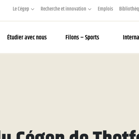
Le Cégep
Recherche et innovation
Emplois
Bibliothè
Étudier avec nous
Filons – Sports
Interna
couverte des Filons
rier des matchs et webdiffusion
 Académie
s Filons
tés