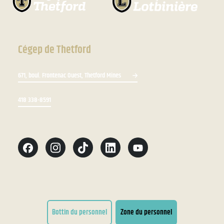
Cégep de Thetford
671, boul. Frontenac Ouest, Thetford Mines
418 338-8591
Bottin du personnel
Zone du personnel