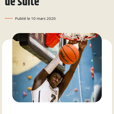
de suite
Attestations d’études
Basketball
Stationnement
Activités sportives
Nouvelles
collégiales
Viens discuter avec nous
Nous joindre
Deviens
La Fondation du Cégep
Visite notre Cégep
Nous joindre
Stages en alternance
Expériences et
Filons
Publié le 10 mars 2020
de Thetford et de
travail-études
témoignages
Planifie ta rentrée
Lotbinière
Actualités
Baseball
À propos de la formation
Foire aux questions de
Coûts à prévoir
Nos partenaires
générale
l’international (FAQ)
Boutique
Foire aux questions
Les Presses du Cégep
Annuaire des
(FAQ)
Partenaires
programmes (PDF)
Cégépiens d’exception
Soccer
Foire aux
Campus de Lotbinière
questions
Nous
Volleyball
joindre