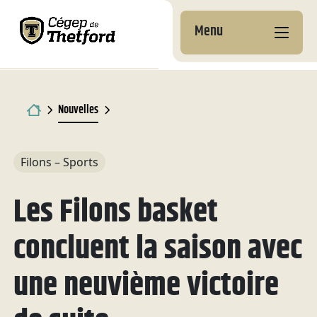
Menu
Nos campus
Pourquoi choisir le
Formations aux
Nouvelles
Cégep de Thetford
entreprises
Documents
À la
Découvre nos
Pourquoi nous choisir
Coup d’oeil sur nos
institutionnels
Ton projet étape par
Services aux
découverte
programmes
formations
Football
Filons – Sports
Admission et inscription
étape
entreprises
des Filons
À propos
Développement durable
Préuniversitaires
Attestations d’études
Les Filons basket
Services
Coûts à prévoir
Perfectionnement &
Services
collégiales (AEC)
Calendrier
Nouvelles et
Techniques
Cours grand public
des matchs
communiqués
Hébergement
Bourses et exemptions
Centres de recherche et
Reconnaissance des
concluent la saison avec
Hockey
Tremplin DEC
(personnes de
Nous joindre
et
d’expertise
acquis et des
Complexe sportif
Vie étudiante
l’international)
webdiffusion
compétences (RAC)
une neuvième victoire
Desjardins
Ententes DEC-BAC et
Labs+
Activités
passerelles
Travailler pendant tes
Filons
Perfectionnement &
Réservation de locaux
socioculturelles
Bureau de la recherche
études
Cours grand public
Académie