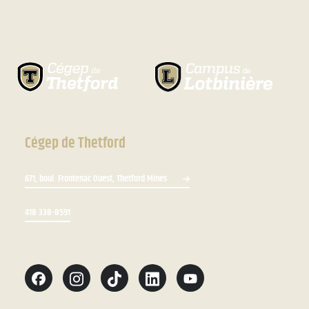
Cégep de Thetford
671, boul. Frontenac Ouest, Thetford Mines
418 338-8591