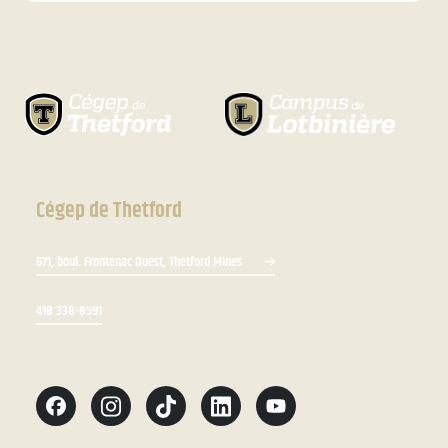
Cégep de Thetford
671, boul. Frontenac Ouest, Thetford Mines
418 338-8591