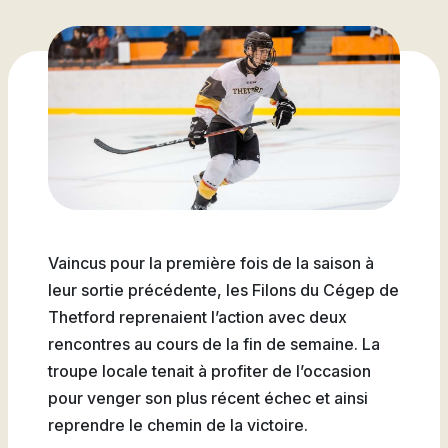
Attestations d’études
Basketball
Stationnement
Activités sportives
Nouvelles
collégiales
Viens discuter avec nous
Nous joindre
Deviens
La Fondation du Cégep
Visite notre Cégep
Nous joindre
Stages en alternance
Expériences et
Filons
de Thetford et de
travail-études
témoignages
Planifie ta rentrée
Lotbinière
Actualités
Baseball
À propos de la formation
Foire aux questions de
Coûts à prévoir
Nos partenaires
générale
l’international (FAQ)
Boutique
Foire aux questions
Les Presses du Cégep
Annuaire des
(FAQ)
Partenaires
programmes (PDF)
Cégépiens d’exception
Soccer
Foire aux
Vaincus pour la première fois de la saison à
Campus de Lotbinière
questions
leur sortie précédente, les Filons du Cégep de
Thetford reprenaient l’action avec deux
Nous
rencontres au cours de la fin de semaine. La
Volleyball
joindre
troupe locale tenait à profiter de l’occasion
pour venger son plus récent échec et ainsi
reprendre le chemin de la victoire.