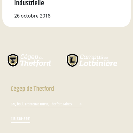
industrielle
26 octobre 2018
Cégep de Thetford
671, boul. Frontenac Ouest, Thetford Mines
418 338-8591