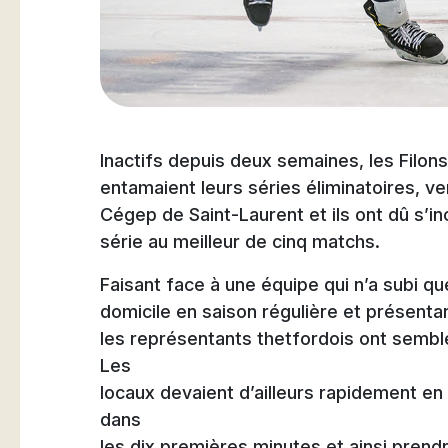
Natation
Inactifs depuis deux semaines, les Filo
Badminton
entamaient leurs séries éliminatoires, ven
Cégep de Saint-Laurent et ils ont dû s’in
série au meilleur de cinq matchs.
Flag Football
Faisant face à une équipe qui n’a subi qu
domicile en saison régulière et présentant
les représentants thetfordois ont sembl
Les
locaux devaient d’ailleurs rapidement en 
dans
les dix premières minutes et ainsi prendr