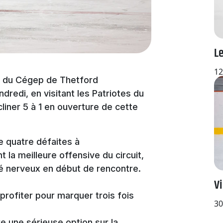
Le
12
ns du Cégep de Thetford
dredi, en visitant les Patriotes du
cliner 5 à 1 en ouverture de cette
e quatre défaites à
 la meilleure offensive du circuit,
é nerveux en début de rencontre.
Vi
profiter pour marquer trois fois
30
e une sérieuse option sur la