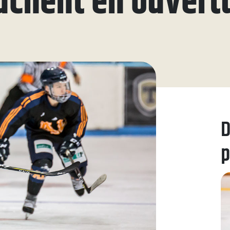
uchent en ouvertu
ue
aires
aux questions
oindre
D
p