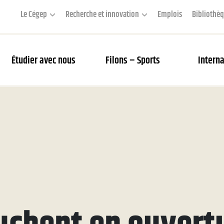
Le Cégep
Recherche et innovation
Emplois
Bibliothè
Étudier avec nous
Filons – Sports
Interna
couverte des Filons
rier des matchs et webdiffusion
 Académie
s Filons
tés