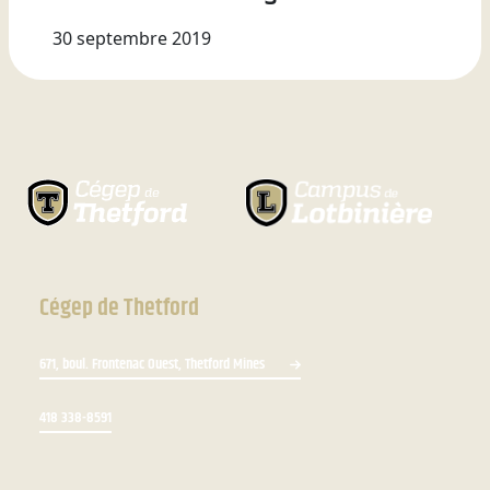
30 septembre 2019
Cégep de Thetford
671, boul. Frontenac Ouest, Thetford Mines
418 338-8591