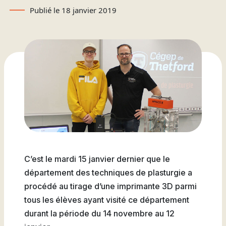
Attestations d’études
Basketball
Stationnement
Activités sportives
Publié le 18 janvier 2019
Nouvelles
collégiales
Viens discuter avec nous
Nous joindre
Deviens
La Fondation du Cégep
Visite notre Cégep
Nous joindre
Stages en alternance
Expériences et
Filons
de Thetford et de
travail-études
témoignages
Planifie ta rentrée
Lotbinière
Actualités
Baseball
À propos de la formation
Foire aux questions de
Coûts à prévoir
Nos partenaires
générale
l’international (FAQ)
Boutique
Foire aux questions
Les Presses du Cégep
Annuaire des
(FAQ)
Partenaires
programmes (PDF)
Cégépiens d’exception
Soccer
Foire aux
Campus de Lotbinière
questions
C’est le mardi 15 janvier dernier que le
Nous
département des techniques de plasturgie a
Volleyball
joindre
procédé au tirage d’une imprimante 3D parmi
tous les élèves ayant visité ce département
durant la période du 14 novembre au 12