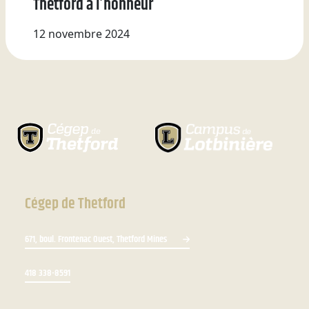
Thetford à l’honneur
12 novembre 2024
Cégep de Thetford
671, boul. Frontenac Ouest, Thetford Mines
418 338-8591