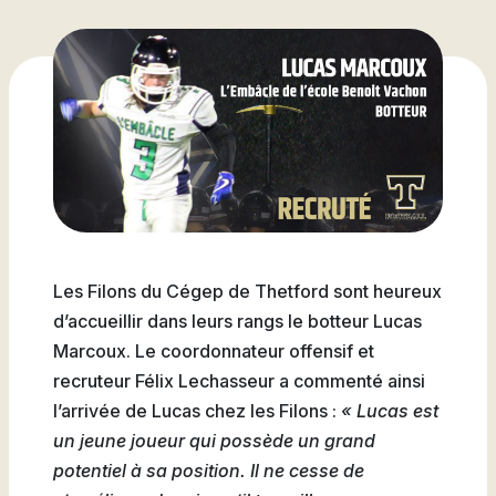
Attestations d’études
Basketball
Stationnement
Activités sportives
Nouvelles
collégiales
Viens discuter avec nous
Nous joindre
Deviens
La Fondation du Cégep
Visite notre Cégep
Nous joindre
Stages en alternance
Expériences et
Filons
de Thetford et de
travail-études
témoignages
Planifie ta rentrée
Lotbinière
Actualités
Baseball
À propos de la formation
Foire aux questions de
Coûts à prévoir
Nos partenaires
générale
l’international (FAQ)
Boutique
Foire aux questions
Les Presses du Cégep
Annuaire des
(FAQ)
Partenaires
programmes (PDF)
Cégépiens d’exception
Soccer
Foire aux
Les Filons du Cégep de Thetford sont heureux
Campus de Lotbinière
questions
d’accueillir dans leurs rangs le botteur Lucas
Marcoux. Le coordonnateur offensif et
Nous
recruteur Félix Lechasseur a commenté ainsi
Volleyball
joindre
l’arrivée de Lucas chez les Filons :
« Lucas est
un jeune joueur qui possède un grand
potentiel à sa position. Il ne cesse de