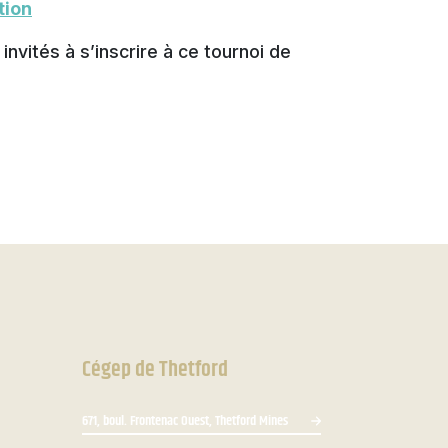
tion
 invités à s’inscrire à ce tournoi de
Cégep de Thetford
671, boul. Frontenac Ouest, Thetford Mines