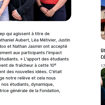
p qui agissent à titre de
haniel Aubert, Léa Métivier, Justin
doo et Nathan Jasmin ont accepté
Un
ement aux participants l’impact
C
 étudiants. « L’apport des étudiants
e
vent de fraîcheur à cette 10
17
ent des nouvelles idées. C’était
ge notre relève et cela nous
de nos étudiants, dynamique,
rice générale de la Fondation,