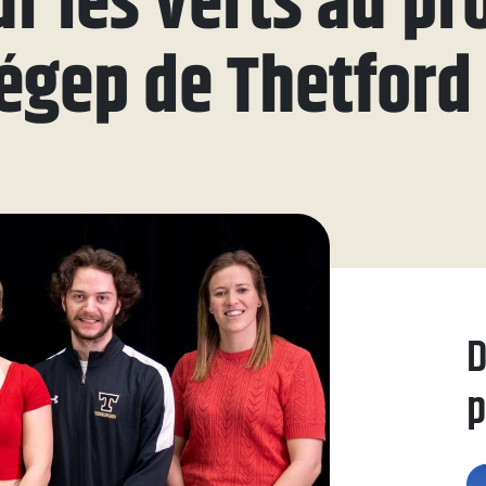
 les verts au pro
ue
égep de Thetford
aires
aux questions
oindre
D
p