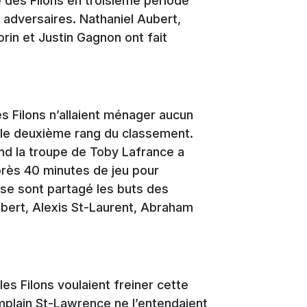
e des Filons en troisième période
 adversaires. Nathaniel Aubert,
rin et Justin Gagnon ont fait
les Filons n’allaient ménager aucun
r le deuxième rang du classement.
nd la troupe de Toby Lafrance a
après 40 minutes de jeu pour
 se sont partagé les buts des
ébert, Alexis St-Laurent, Abraham
les Filons voulaient freiner cette
plain St-Lawrence ne l’entendaient