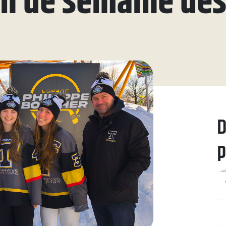
in de semaine des
ue
aires
aux questions
oindre
D
p