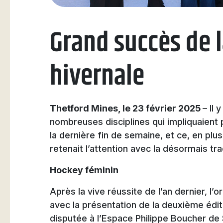
Natation
Grand succès de l
hivernale
Badminton
Thetford Mines, le 23 février 2025
– Il
nombreuses disciplines qui impliquaient 
la dernière fin de semaine, et ce, en plu
Flag Football
retenait l’attention avec la désormais tra
Hockey féminin
Après la vive réussite de l’an dernier, l’o
avec la présentation de la deuxième éditi
disputée à l’Espace Philippe Boucher de S