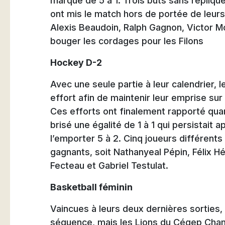
marque de 5 à 1. Trois buts sans répliqu
ont mis le match hors de portée de leurs
Alexis Beaudoin, Ralph Gagnon, Victor Mo
bouger les cordages pour les Filons
Hockey D-2
Avec une seule partie à leur calendrier, 
effort afin de maintenir leur emprise su
Ces efforts ont finalement rapporté qua
brisé une égalité de 1 à 1 qui persistait 
l’emporter 5 à 2. Cinq joueurs différents
gagnants, soit Nathanyeal Pépin, Félix H
Fecteau et Gabriel Testulat.
Basketball féminin
Vaincues à leurs deux dernières sorties, 
séquence, mais les Lions du Cégep Cham