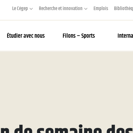
Le Cégep
Recherche et innovation
Emplois
Bibliothè
Étudier avec nous
Filons – Sports
Interna
couverte des Filons
rier des matchs et webdiffusion
 Académie
s Filons
tés